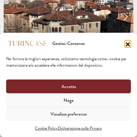
Gestisci Consenso
1.490.000 €
Per fornire le migliori esperienze, utilizziamo tecnologie come i cookie per
memorizzare e/o accedere alle informazioni del dispositivo.
CROCETTA, ISOLA PEDONALE – MQ. 300 CON BOX
DOPPIO
Accetta
Piazzale Duca d'Aosta 18, Torino
APPARTAMENTO, IMMOBILE DI PRESTIGIO
Nega
4
4
300
Visualizza preferenze
Camere da letto
Bagni
m²
.
Cookie Policy
Dichiarazione sulla Privacy