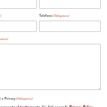
Telefono
o)
(Obbligatorio)
atorio)
 e Privacy
(Obbligatorio)
cconsento al trattamento dei dati secondo
Privacy Policy