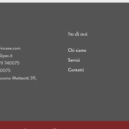
Su di noi
rincase.com
Chi siamo
@pec.it
Servizi
11 740075
Contatti
40075
como Matteotti 39,