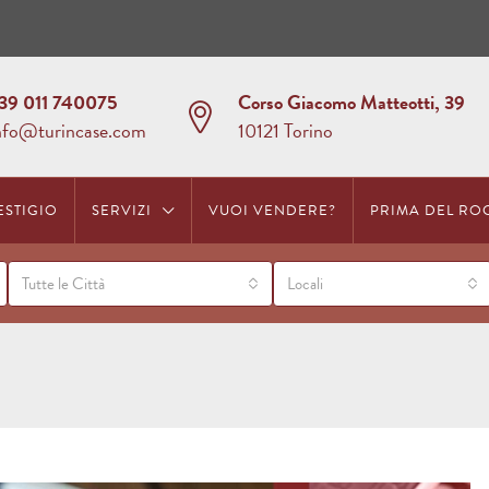
39 011 740075
Corso Giacomo Matteotti, 39
nfo@turincase.com
10121 Torino
ESTIGIO
SERVIZI
VUOI VENDERE?
PRIMA DEL RO
Tutte le Città
Locali