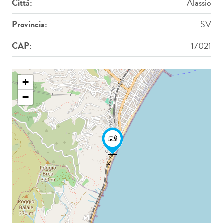
Città:
Alassio
Provincia:
SV
CAP:
17021
+
−