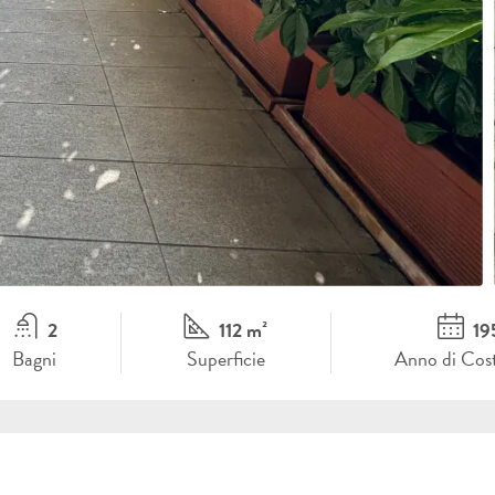
2
112 m²
19
Bagni
Superficie
Anno di Cos