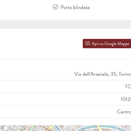
Porta blindata
Apri su Google Mappe
Via dell'Arsenale, 35, Torin
T
1012
Centr