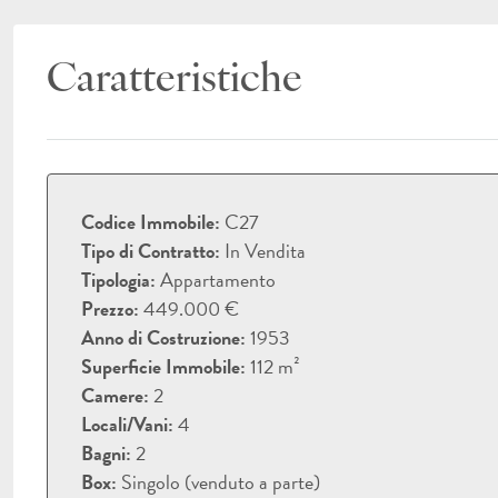
Caratteristiche
Codice Immobile:
C27
Tipo di Contratto:
In Vendita
Tipologia:
Appartamento
Prezzo:
449.000 €
Anno di Costruzione:
1953
Superficie Immobile:
112 m²
Camere:
2
Locali/Vani:
4
Bagni:
2
Box:
Singolo (venduto a parte)