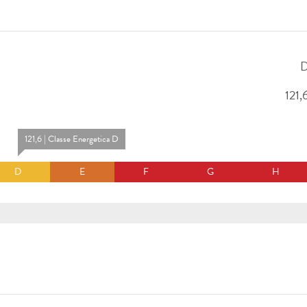
121,
121,6 | Classe Energetica D
D
E
F
G
H