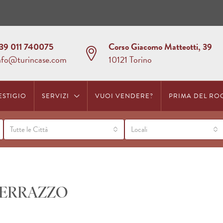
39 011 740075
Corso Giacomo Matteotti, 39
nfo@turincase.com
10121 Torino
ESTIGIO
SERVIZI
VUOI VENDERE?
PRIMA DEL RO
Tutte le Città
Locali
TERRAZZO