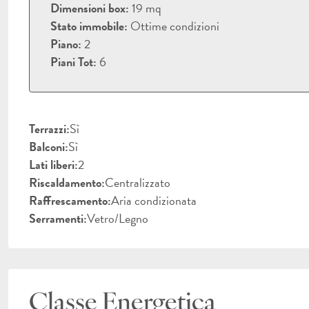
Dimensioni box:
19 mq
Stato immobile:
Ottime condizioni
Piano:
2
Piani Tot:
6
Terrazzi:
Sì
Balconi:
Sì
Lati liberi:
2
Riscaldamento:
Centralizzato
Raffrescamento:
Aria condizionata
Serramenti:
Vetro/Legno
Classe Energetica