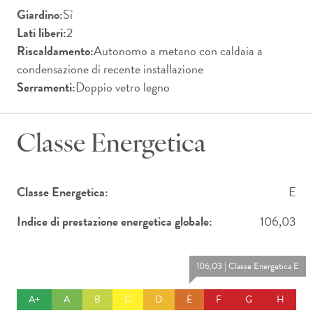
Giardino:
Sì
Lati liberi:
2
Riscaldamento:
Autonomo a metano con caldaia a
condensazione di recente installazione
Serramenti:
Doppio vetro legno
Classe Energetica
Classe Energetica:
E
Indice di prestazione energetica globale:
106,03
106,03 | Classe Energetica E
A+
A
B
C
D
E
F
G
H