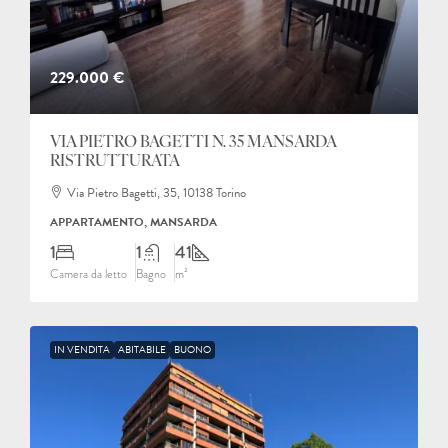
229.000 €
VIA PIETRO BAGETTI N. 35 MANSARDA
RISTRUTTURATA
Via Pietro Bagetti, 35, 10138 Torino
APPARTAMENTO, MANSARDA
1
1
41
Camera da letto
Bagno
m²
IN VENDITA
ABITABILE
BUONO