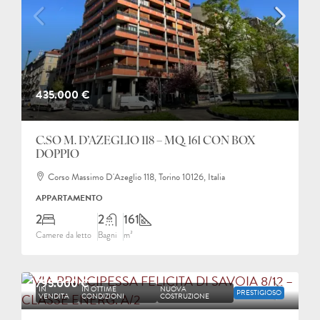
435.000 €
C.SO M. D’AZEGLIO 118 – MQ. 161 CON BOX
DOPPIO
Corso Massimo D'Azeglio 118, Torino 10126, Italia
APPARTAMENTO
2
2
161
Camere da letto
Bagni
m²
795.000 €
IN
IN OTTIME
NUOVA
PRESTIGIOSO
VENDITA
CONDIZIONI
COSTRUZIONE