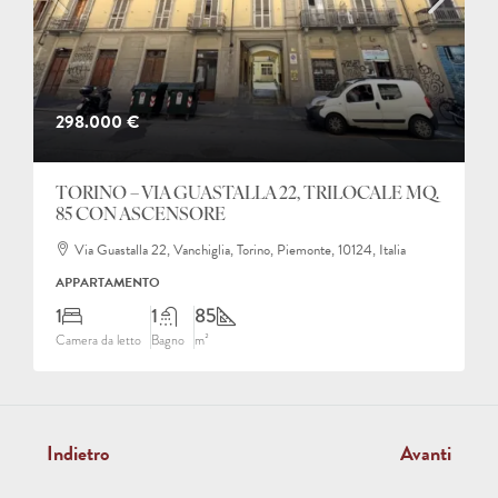
298.000 €
TORINO – VIA GUASTALLA 22, TRILOCALE MQ.
85 CON ASCENSORE
Via Guastalla 22, Vanchiglia, Torino, Piemonte, 10124, Italia
APPARTAMENTO
1
1
85
Camera da letto
Bagno
m²
Indietro
Avanti