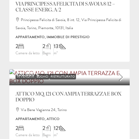
VIA PRINCIPESSA FELICITA DI SAVOIA 8/12 –
CLASSE ENERG. A/2
Principessa Felicita di Savoia, 8 int. 12, Via Principessa Felicita di
Savoia, Torino, Piemonte, 10131, Italia
APPARTAMENTO, IMMOBILE DI PRESTIGIO
2
2
131
Camere da letto
Bagni
m²
420.000 €
IN VENDITA
BUONO
RISTRUTTURATO
ATTICO MQ. 121 CON AMPIA TERRAZZA E BOX
DOPPIO
Via Bene Vagienna 24, Torino
APPARTAMENTO, ATTICO
2
2
121
Camere da letto
Bagni
m²