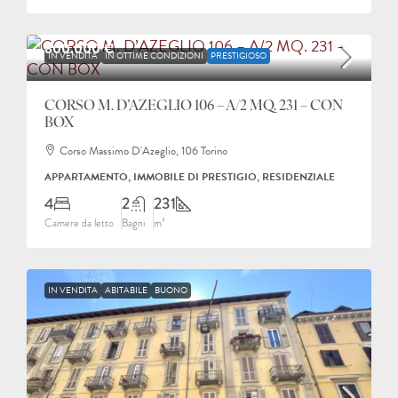
800.000 €
IN VENDITA
IN OTTIME CONDIZIONI
PRESTIGIOSO
CORSO M. D’AZEGLIO 106 – A/2 MQ. 231 – CON
BOX
Corso Massimo D'Azeglio, 106 Torino
APPARTAMENTO, IMMOBILE DI PRESTIGIO, RESIDENZIALE
4
2
231
Camere da letto
Bagni
m²
IN VENDITA
ABITABILE
BUONO