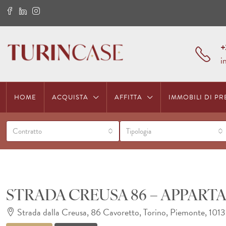
+
i
HOME
ACQUISTA
AFFITTA
IMMOBILI DI PR
Contratto
Tipologia
STRADA CREUSA 86 – APPAR
Strada dalla Creusa, 86 Cavoretto, Torino, Piemonte, 10133