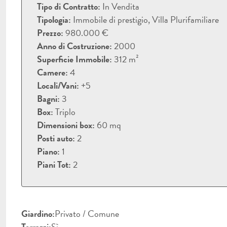
Tipo di Contratto:
In Vendita
Tipologia:
Immobile di prestigio, Villa Plurifamiliare
Prezzo:
980.000 €
Anno di Costruzione:
2000
Superficie Immobile:
312 m²
Camere:
4
Locali/Vani:
+5
Bagni:
3
Box:
Triplo
Dimensioni box:
60 mq
Posti auto:
2
Piano:
1
Piani Tot:
2
Giardino:
Privato / Comune
Terrazzi:
Sì