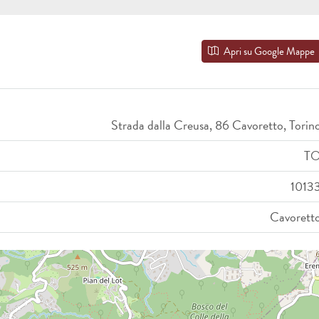
Apri su Google Mappe
Strada dalla Creusa, 86 Cavoretto, Torin
T
1013
Cavorett