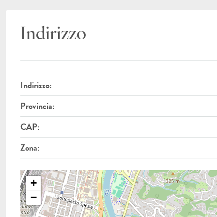
Indirizzo
Indirizzo:
Provincia:
CAP:
Zona:
+
−