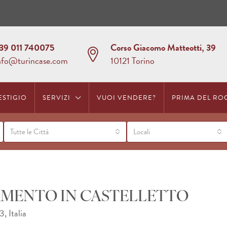
39 011 740075
Corso Giacomo Matteotti, 39
nfo@turincase.com
10121 Torino
ESTIGIO
SERVIZI
VUOI VENDERE?
PRIMA DEL RO
Tutte le Città
Locali
TAMENTO IN CASTELLETTO
, Italia