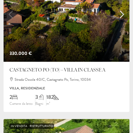
330.000 €
CASTAGNETO PO (TO) – VILLA IN CLASSE A
Strada Ossole 40/C, Castagneto Po, Torino, 10034
VILLA, RESIDENZIALE
2
3
182
Camere da letto
Bagni
m²
IN VENDITA
RISTRUTTURATO