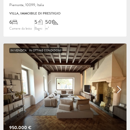
Piemonte, 10099, Italia
VILLA, IMMOBILE DI PRESTIGIO
6
5
501
Camere da letto
Bagni
m²
IN VENDITA
IN OTTIME CONDIZIONI
950.000 €