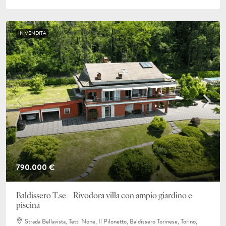
IN VENDITA
790.000 €
Baldissero T.se – Rivodora villa con ampio giardino e
piscina
Strada Bellavista, Tetti None, Il Pilonetto, Baldissero Torinese, Torino,