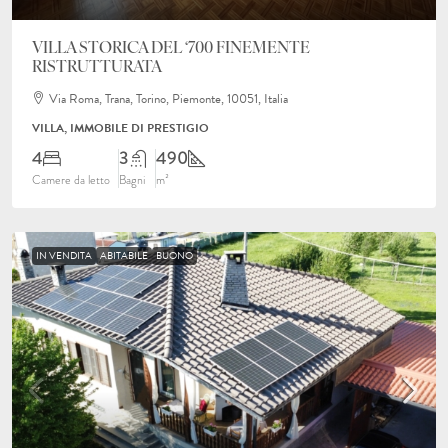
VILLA STORICA DEL ‘700 FINEMENTE
RISTRUTTURATA
Via Roma, Trana, Torino, Piemonte, 10051, Italia
VILLA, IMMOBILE DI PRESTIGIO
4
3
490
Camere da letto
Bagni
m²
IN VENDITA
ABITABILE
BUONO