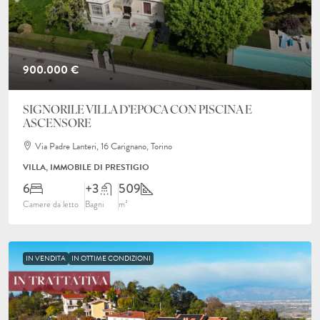
900.000 €
SIGNORILE VILLA D’EPOCA CON PISCINA E
ASCENSORE
Via Padre Lanteri, 16 Carignano, Torino
VILLA, IMMOBILE DI PRESTIGIO
6
+3
509
Camere da letto
Bagni
m²
IN VENDITA
IN OTTIME CONDIZIONI