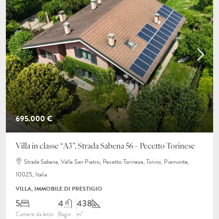
695.000 €
Villa in classe “A3”, Strada Sabena 56 – Pecetto Torinese
Strada Sabena, Valle San Pietro, Pecetto Torinese, Torino, Piemonte,
10025, Italia
VILLA, IMMOBILE DI PRESTIGIO
5
4
438
Camere da letto
Bagni
m²