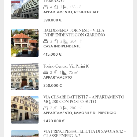
TERRAZZO
4
2
138
m²
APPARTAMENTO, RESIDENZIALE
398.000 €
BALDISSERO TORINESE – VILLA
INDIPENDENTE CON GIARDINO
3
3
264
m²
CASA INDIPENDENTE
415.000 €
Torino Centro: Via Parini 10
2
1
75
m²
APPARTAMENTO
250.000 €
VIA CESARE BATTISTI 7 – APPARTAMENTO
MQ. 280 CON POSTO AUTO
2
3
280
m²
APPARTAMENTO, IMMOBILE DI PRESTIGIO
1.420.000 €
VIA PRINCIPESSA FELICITA DI SAVOIA 8/12 –
CLASSE ENERG. A/2