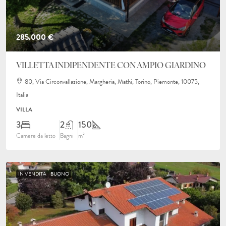
285.000 €
VILLETTA INDIPENDENTE CON AMPIO GIARDINO
80, Via Circonvallazione, Margheria, Mathi, Torino, Piemonte, 10075,
Italia
VILLA
3
2
150
Camere da letto
Bagni
m²
IN VENDITA
BUONO