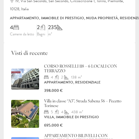
19, Via San Secondo, San Secondo, Circoscrizione 1, Torino, Piemonte,
10128, Italia
APPARTAMENTO, IMMOBILE DI PRESTIGIO, NUDA PROPRIETÀ, RESIDENZI
4
2
235
Camere da letto
Bagni
m²
Visti di recente
CORSO ROSSELLI 118 – 6 LOCALI CON
TERRAZZO
4
2
138
m²
APPARTAMENTO, RESIDENZIALE
398.000 €
Villa in classe “A3”, Strada Sabena 56 – Pecetto
Torinese
5
4
438
m²
VILLA, IMMOBILE DI PRESTIGIO
695.000 €
APPARTAMENTO BILIVELLI CON