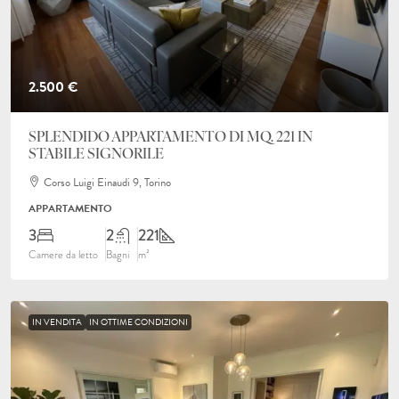
2.500 €
SPLENDIDO APPARTAMENTO DI MQ. 221 IN
STABILE SIGNORILE
Corso Luigi Einaudi 9, Torino
APPARTAMENTO
3
2
221
Camere da letto
Bagni
m²
IN VENDITA
IN OTTIME CONDIZIONI