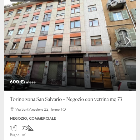
600 €
/mese
Torino zona San Salvario – Negozio con vetrina mq 73
Via Sant'Anselmo 22, Torino TO
NEGOZIO, COMMERCIALE
1
73
Bagno
m²