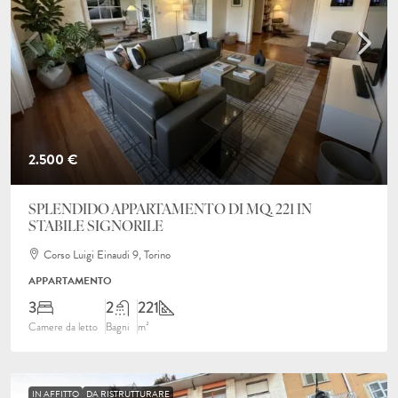
2.500 €
SPLENDIDO APPARTAMENTO DI MQ. 221 IN
STABILE SIGNORILE
Corso Luigi Einaudi 9, Torino
APPARTAMENTO
3
2
221
Camere da letto
Bagni
m²
IN AFFITTO
DA RISTRUTTURARE