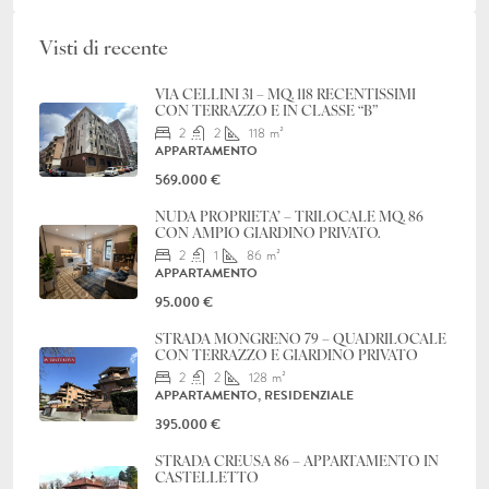
Visti di recente
VIA CELLINI 31 – MQ. 118 RECENTISSIMI
CON TERRAZZO E IN CLASSE “B”
2
2
118
m²
APPARTAMENTO
569.000 €
NUDA PROPRIETA’ – TRILOCALE MQ. 86
CON AMPIO GIARDINO PRIVATO.
2
1
86
m²
APPARTAMENTO
95.000 €
STRADA MONGRENO 79 – QUADRILOCALE
CON TERRAZZO E GIARDINO PRIVATO
2
2
128
m²
APPARTAMENTO, RESIDENZIALE
395.000 €
STRADA CREUSA 86 – APPARTAMENTO IN
CASTELLETTO