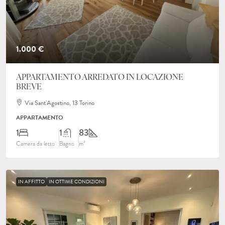
1.000 €
APPARTAMENTO ARREDATO IN LOCAZIONE
BREVE
Via Sant'Agostino, 13 Torino
APPARTAMENTO
1
1
83
Camera da letto
Bagno
m²
IN AFFITTO
IN OTTIME CONDIZIONI