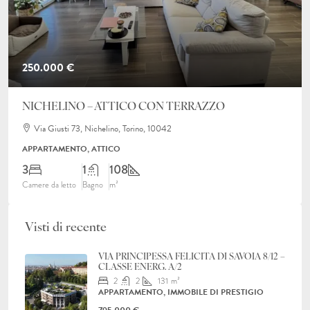
250.000 €
NICHELINO – ATTICO CON TERRAZZO
Via Giusti 73, Nichelino, Torino, 10042
APPARTAMENTO, ATTICO
3
1
108
Camere da letto
Bagno
m²
Visti di recente
VIA PRINCIPESSA FELICITA DI SAVOIA 8/12 –
CLASSE ENERG. A/2
2
2
131
m²
APPARTAMENTO, IMMOBILE DI PRESTIGIO