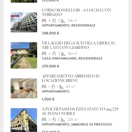
795.000 €
CORSO ROSSELLI 118 – 6 LOCALI CON
TERRAZZO
4
2
138
m²
APPARTAMENTO, RESIDENZIALE
398.000 €
VILLAGGIO DEGA SUD VILLA LIBERA SU
TRE LATI CON GIARDINO
3
3
182
m²
CASA UNIFAMILIARE, RESIDENZIALE
570.000 €
APPARTAMENTO ARREDATO IN
LOCAZIONE BREVE
1
1
83
m²
APPARTAMENTO
1.000 €
A POCHI PASSI DA P.ZZA STATUTO mq 229
AL PIANO NOBILE
3
2
229
m²
APPARTAMENTO, IMMOBILE DI PRESTIGIO