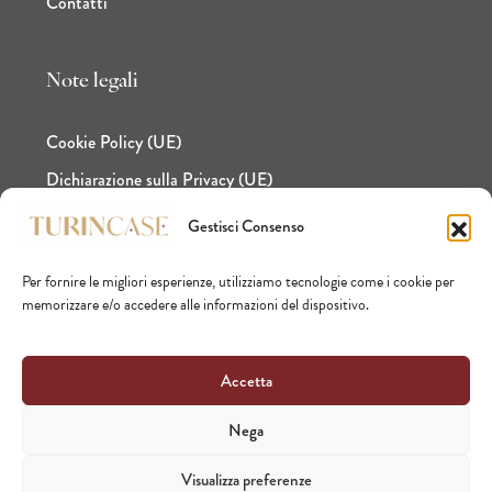
Contatti
Note legali
Cookie Policy (UE)
Dichiarazione sulla Privacy (UE)
Gestisci Consenso
Per fornire le migliori esperienze, utilizziamo tecnologie come i cookie per
Facebook
Instagram
LinkedIn
memorizzare e/o accedere alle informazioni del dispositivo.
Accetta
Nega
© TURINCASE S.r.l. - P. IVA
Visualizza preferenze