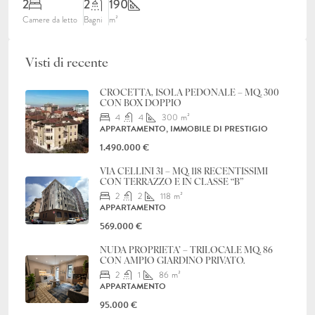
2
2
190
Camere da letto
Bagni
m²
Visti di recente
CROCETTA, ISOLA PEDONALE – MQ. 300
CON BOX DOPPIO
4
4
300
m²
APPARTAMENTO, IMMOBILE DI PRESTIGIO
1.490.000 €
VIA CELLINI 31 – MQ. 118 RECENTISSIMI
CON TERRAZZO E IN CLASSE “B”
2
2
118
m²
APPARTAMENTO
569.000 €
NUDA PROPRIETA’ – TRILOCALE MQ. 86
CON AMPIO GIARDINO PRIVATO.
2
1
86
m²
APPARTAMENTO
95.000 €