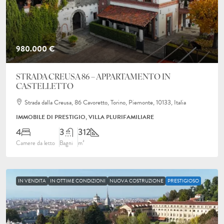
980.000 €
STRADA CREUSA 86 – APPARTAMENTO IN
CASTELLETTO
Strada dalla Creusa, 86 Cavoretto, Torino, Piemonte, 10133, Italia
IMMOBILE DI PRESTIGIO, VILLA PLURIFAMILIARE
4
3
312
Camere da letto
Bagni
m²
IN VENDITA
IN OTTIME CONDIZIONI
NUOVA COSTRUZIONE
PRESTIGIOSO