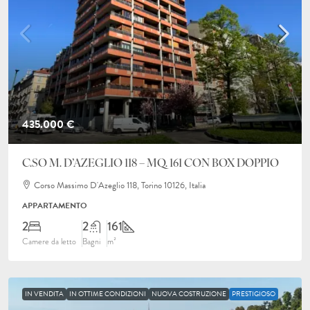
435.000 €
C.SO M. D’AZEGLIO 118 – MQ. 161 CON BOX DOPPIO
Corso Massimo D'Azeglio 118, Torino 10126, Italia
APPARTAMENTO
2
2
161
Camere da letto
Bagni
m²
IN VENDITA
IN OTTIME CONDIZIONI
NUOVA COSTRUZIONE
PRESTIGIOSO