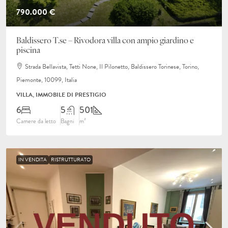
790.000 €
Baldissero T.se – Rivodora villa con ampio giardino e
piscina
Strada Bellavista, Tetti None, Il Pilonetto, Baldissero Torinese, Torino,
Piemonte, 10099, Italia
VILLA, IMMOBILE DI PRESTIGIO
6
5
501
Camere da letto
Bagni
m²
IN VENDITA
RISTRUTTURATO