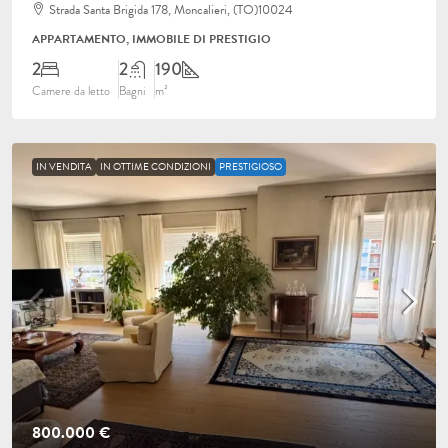
Strada Santa Brigida 178, Moncalieri, (TO)10024
APPARTAMENTO, IMMOBILE DI PRESTIGIO
2
2
190
Camere da letto
Bagni
m²
IN VENDITA
IN OTTIME CONDIZIONI
PRESTIGIOSO
800.000 €