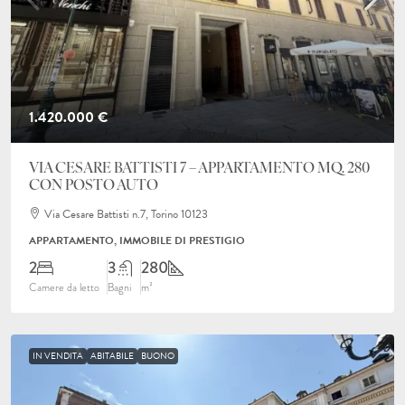
1.420.000 €
VIA CESARE BATTISTI 7 – APPARTAMENTO MQ. 280
CON POSTO AUTO
Via Cesare Battisti n.7, Torino 10123
APPARTAMENTO, IMMOBILE DI PRESTIGIO
2
3
280
Camere da letto
Bagni
m²
IN VENDITA
ABITABILE
BUONO