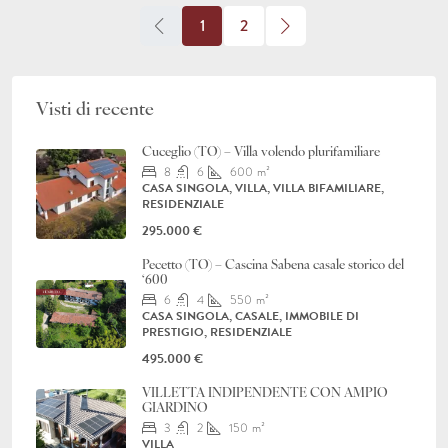
1
2
Visti di recente
Cuceglio (TO) – Villa volendo plurifamiliare
8
6
600
m²
CASA SINGOLA, VILLA, VILLA BIFAMILIARE,
RESIDENZIALE
295.000 €
Pecetto (TO) – Cascina Sabena casale storico del
‘600
6
4
550
m²
CASA SINGOLA, CASALE, IMMOBILE DI
PRESTIGIO, RESIDENZIALE
495.000 €
VILLETTA INDIPENDENTE CON AMPIO
GIARDINO
3
2
150
m²
VILLA