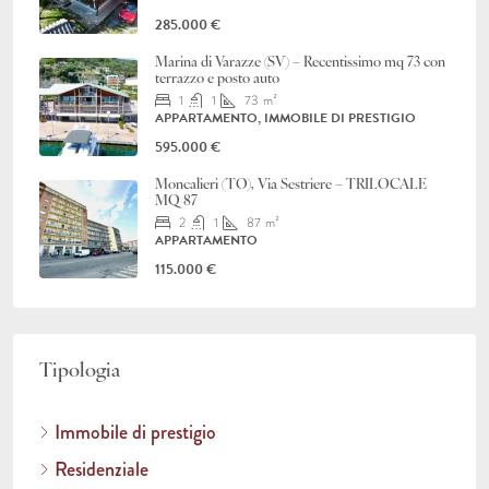
285.000 €
Marina di Varazze (SV) – Recentissimo mq 73 con
terrazzo e posto auto
1
1
73
m²
APPARTAMENTO, IMMOBILE DI PRESTIGIO
595.000 €
Moncalieri (TO), Via Sestriere – TRILOCALE
MQ 87
2
1
87
m²
APPARTAMENTO
115.000 €
Tipologia
Immobile di prestigio
Residenziale