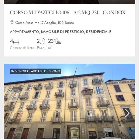
CORSO M. D’AZEGLIO 106 – A/2 MQ. 231 – CON BOX
Corso Massimo D'Azeglio, 106 Torino
APPARTAMENTO, IMMOBILE DI PRESTIGIO, RESIDENZIALE
4
2
231
Camere da letto
Bagni
m²
IN VENDITA
ABITABILE
BUONO