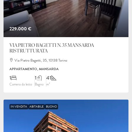
229.000 €
VIA PIETRO BAGETTI N. 35 MANSARDA
RISTRUTTURATA
Via Pietro Bagetti, 35, 10138 Torino
APPARTAMENTO, MANSARDA
1
1
41
Camera da letto
Bagno
m²
IN VENDITA
ABITABILE
BUONO