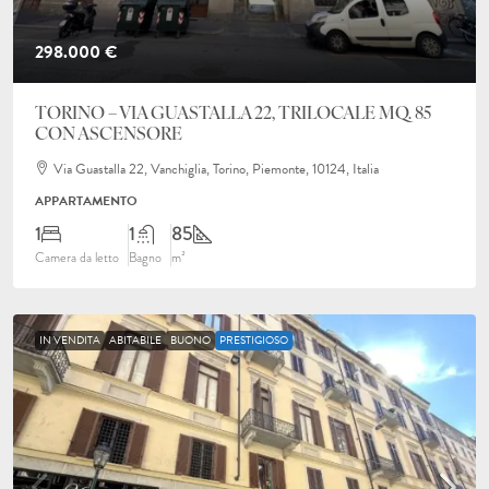
298.000 €
TORINO – VIA GUASTALLA 22, TRILOCALE MQ. 85
CON ASCENSORE
Via Guastalla 22, Vanchiglia, Torino, Piemonte, 10124, Italia
APPARTAMENTO
1
1
85
Camera da letto
Bagno
m²
IN VENDITA
ABITABILE
BUONO
PRESTIGIOSO