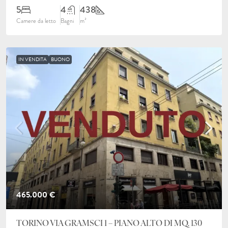
5
4
438
Camere da letto
Bagni
m²
IN VENDITA
BUONO
465.000 €
TORINO VIA GRAMSCI 1 – PIANO ALTO DI MQ. 130